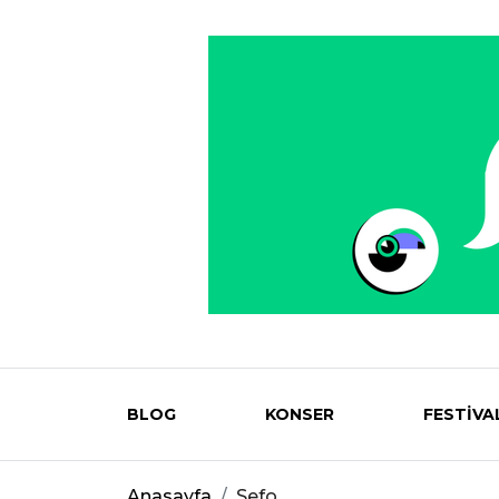
BLOG
KONSER
FESTİVA
Eventmag
Anasayfa
Sefo