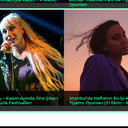
unları (28 Kasım – 4 Aralık)
Konser, Festival, Parti ve Ti
Oyunları
u – Kasım Ayında Öne Çıkan
İstanbul’da Haftanın En İyi 
zik Festivalleri
Tiyatro Oyunları (31 Ekim – 