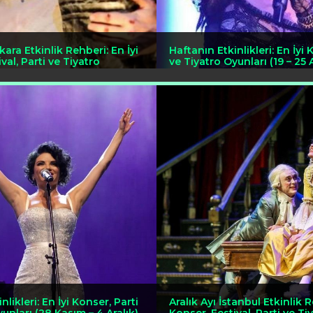
ara Etkinlik Rehberi: En İyi
Haftanın Etkinlikleri: En İyi 
val, Parti ve Tiyatro
ve Tiyatro Oyunları (19 – 25 A
nlikleri: En İyi Konser, Parti
Aralık Ayı İstanbul Etkinlik R