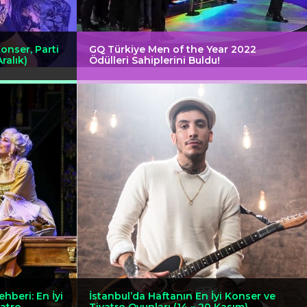
Konser, Parti
GQ Türkiye Men of the Year 2022
ralık)
Ödülleri Sahiplerini Buldu!
ehberi: En İyi
İstanbul’da Haftanın En İyi Konser ve