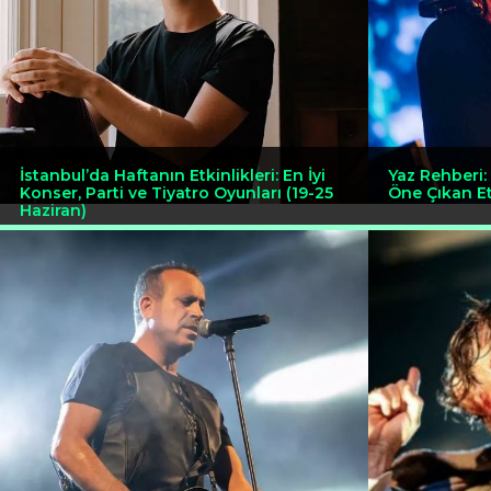
İstanbul’da Haftanın Etkinlikleri: En İyi
Yaz Rehberi: 
Konser, Parti ve Tiyatro Oyunları (19-25
Öne Çıkan Et
Haziran)