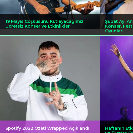
19 Mayıs Coşkusunu Kutlayacağımız
Şubat Ayı Ank
Ücretsiz Konser ve Etkinlikler
Konser, Festi
Oyunları
Spotify 2022 Özeti Wrapped Açıklandı!
Haftanın Etki