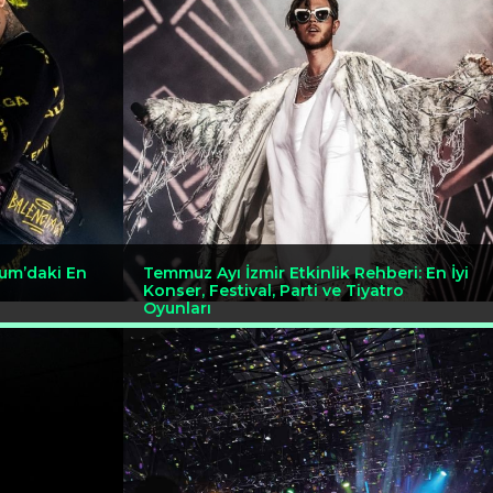
um’daki En
Temmuz Ayı İzmir Etkinlik Rehberi: En İyi
Konser, Festival, Parti ve Tiyatro
Oyunları