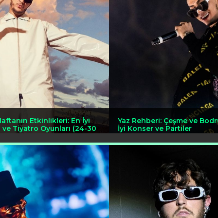
aftanın Etkinlikleri: En İyi
Yaz Rehberi: Çeşme ve Bodr
i ve Tiyatro Oyunları (24-30
İyi Konser ve Partiler