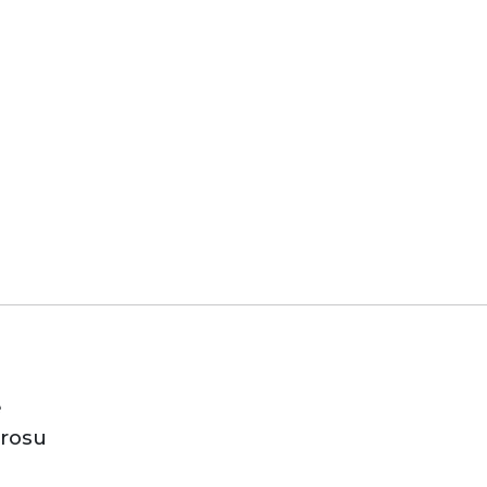
e
rosu