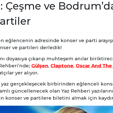
: Çeşme ve Bodrum’dak
artiler
en eğlencenin adresinde konser ve parti arayış
ser ve partileri derledik!
ını doyasıya çıkarıp muhteşem anılar biriktirec
Rehberi’nde;
Gülşen
,
Claptone
,
Oscar And The
çılar yer alıyor.
az gerçekleşecek birbirinden eğlenceli konse
mlı güncellenecek olan Yaz Rehberi yazılarını
 konser ve partilere biletini almak için kaydı