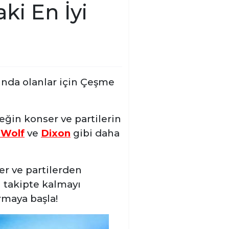
i En İyi
ında olanlar için Çeşme
eğin konser ve partilerin
 Wolf
ve
Dixon
gibi daha
r ve partilerden
 takipte kalmayı
rmaya başla!