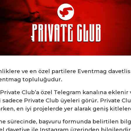
inliklere ve en özel partilere Eventmag davetlisi
ventmag topluluğudur.
, Private Club’a özel Telegram kanalına eklenir
i sadece Private Club üyeleri görür.
Private Cl
arken, en iyi projelerde yer alarak geniş
kitlele
 sürecinde, başvuru formunda belirtilen bilgil
zel davetiye ile Instagram üzerinden bilgilendir