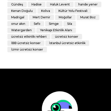
Gündeş
Hadise
Haluk Levent
hande yener
Kenan Doğulu
Koliva
Kültür Yolu Festivali
Madrigal
Mert Demir
Moğollar
Murat Boz
onur akın
Sefo
Simge
Sıla
Watergarden
Yenikapı Etkinlik Alanı
ücretsiz etkinlik rehberi
ücretsiz konser
İBB ücretsiz konser
İstanbul ücretsiz etkinlik
İzmir ücretsiz konser