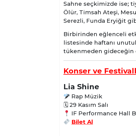
Sahne seçkimizde ise; ti
Ölür, Timsah Ateşi, Mesut 
Serezli, Funda Eryiğit gi
Birbirinden eğlenceli etki
listesinde haftanı unutu
tükenmeden gideceğin et
Konser ve Festival
Lia Shine
Rap Müzik
🗓
29 Kasım Salı
IF Performance Hall B
Bilet Al