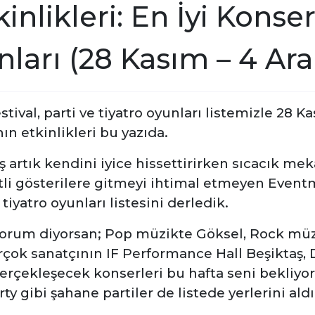
inlikleri: En İyi Konser
ları (28 Kasım – 4 Ara
stival, parti ve tiyatro oyunları listemizle 28 K
n etkinlikleri bu yazıda.
 artık kendini iyice hissettirirken sıcacık mek
itli gösterilere gitmeyi ihtimal etmeyen Eventm
tiyatro oyunları listesini derledik.
rum diyorsan; Pop müzikte Göksel, Rock müzi
çok sanatçının IF Performance Hall Beşiktaş, 
erçekleşecek konserleri bu hafta seni bekliyor
y gibi şahane partiler de listede yerlerini aldı