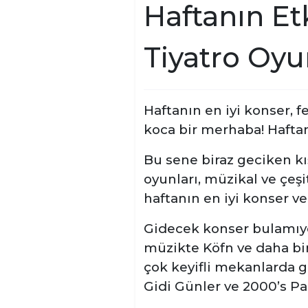
Haftanın Etk
Tiyatro Oyun
Haftanın en iyi konser, fe
koca bir merhaba! Haftanı
Bu sene biraz geciken kış
oyunları, müzikal ve çeş
haftanın en iyi konser ve 
Gidecek konser bulamıyo
müzikte Köfn ve daha bir
çok keyifli mekanlarda g
Gidi Günler ve 2000’s Part