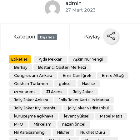
admin
27 Mart 2023
Kategori:
Paylaş:
Dışarıda
Ajda Pekkan
Aşkın Nur Yengi
Etiketler:
Berkay
Bostancı Gösteri Merkezi
Congresium Ankara
Emir Can İğrek
Emre Altuğ
Gökhan Türkmen
göksel
Hadise
izmir arena
JJ Arena
Jolly Joker
Jolly Joker Ankara
Jolly Joker Kartal İstMarina
Jolly Joker Kıyı İstanbul
jolly joker vadistanbul
kuruçeşme açıkhava
levent yüksel
Mabel Matiz
MFÖ
Mirkelam
nazan öncel
Nil Karaibrahimgil
Nilüfer
Nükhet Duru