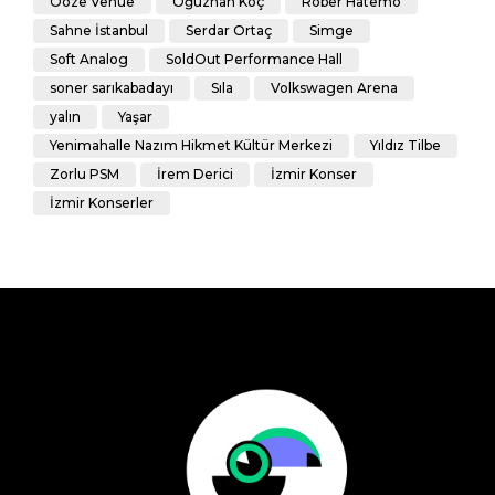
Ooze Venue
Oğuzhan Koç
Rober Hatemo
Sahne İstanbul
Serdar Ortaç
Simge
Soft Analog
SoldOut Performance Hall
soner sarıkabadayı
Sıla
Volkswagen Arena
yalın
Yaşar
Yenimahalle Nazım Hikmet Kültür Merkezi
Yıldız Tilbe
Zorlu PSM
İrem Derici
İzmir Konser
İzmir Konserler