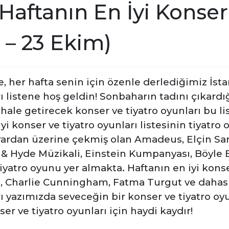
Haftanın En İyi Konser
 – 23 Ekim)
, her hafta senin için özenle derlediğimiz İsta
rı listene hoş geldin! Sonbaharın tadını çıkard
 hale getirecek konser ve tiyatro oyunları bu l
 konser ve tiyatro oyunları listesinin tiyatro 
krardan üzerine çekmiş olan Amadeus, Elçin Sa
yll & Hyde Müzikali, Einstein Kumpanyası, Böyl
 tiyatro oyunu yer almakta. Haftanın en iyi kon
n, Charlie Cunningham, Fatma Turgut ve dahası
rı yazımızda seveceğin bir konser ve tiyatro o
er ve tiyatro oyunları için haydi kaydır!