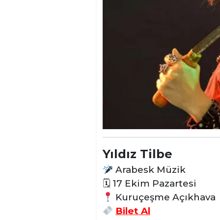
Yıldız Tilbe
Arabesk Müzik
🗓
17 Ekim Pazartesi
Kuruçeşme Açıkhava
Bilet Al