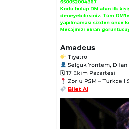
650052004367
Kodu bulup DM atan ilk kiş
deneyebilirsiniz. Tüm DM’le
yapılmaması sizden önce kod
Mesajınızı ekran görüntüsü
Amadeus
Tiyatro
Selçuk Yöntem, Dilan 
🗓
17 Ekim Pazartesi
Zorlu PSM – Turkcell 
Bilet Al