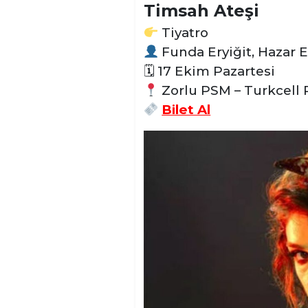
Timsah Ateşi
Tiyatro
Funda Eryiğit, Hazar 
🗓
17 Ekim Pazartesi
Zorlu PSM – Turkcell
Bilet Al