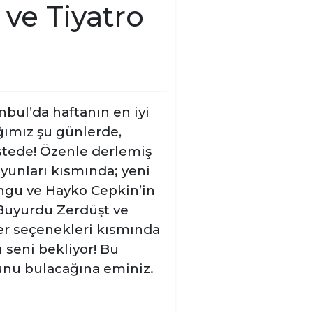
 ve Tiyatro
nbul’da haftanın en iyi
ığımız şu günlerde,
istede! Özenle derlemiş
oyunları kısmında; yeni
ngu ve Hayko Cepkin’in
e Buyurdu Zerdüşt ve
ser seçenekleri kısmında
 seni bekliyor! Bu
yunu bulacağına eminiz.