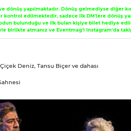
iye dönüş yapılmaktadır. Dönüş gelmediyse diğer kod
r kontrol edilmektedir, sadece ilk DM’lere dönüş y
un bulunduğu ve ilk bulan kişiye bilet hediye edild
yle birlikte atmanız ve Eventmag’i Instagram’da ta
Çiçek Deniz, Tansu Biçer ve dahası
Sahnesi