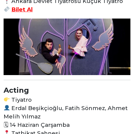
Ankara Devlet Tiyatrosu Küçük Tiyatro
Bilet Al
Acting
Tiyatro
Erdal Beşikçioğlu, Fatih Sönmez, Ahmet
Melih Yılmaz
🗓 14 Haziran Çarşamba
Tatbikat Sahnesi