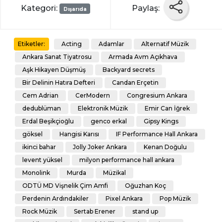
Kategori:
Paylaş:
Dışarıda
Acting
Adamlar
Alternatif Müzik
Etiketler:
Ankara Sanat Tiyatrosu
Armada Avm Açıkhava
Aşk Hikayen Düşmüş
Backyard secrets
Bir Delinin Hatıra Defteri
Candan Erçetin
Cem Adrian
CerModern
Congresium Ankara
dedublüman
Elektronik Müzik
Emir Can İğrek
Erdal Beşikçioğlu
genco erkal
Gipsy Kings
göksel
Hangisi Karısı
IF Performance Hall Ankara
ikinci bahar
Jolly Joker Ankara
Kenan Doğulu
levent yüksel
milyon performance hall ankara
Monolink
Murda
Müzikal
ODTÜ MD Vişnelik Çim Amfi
Oğuzhan Koç
Perdenin Ardındakiler
Pixel Ankara
Pop Müzik
Rock Müzik
Sertab Erener
stand up