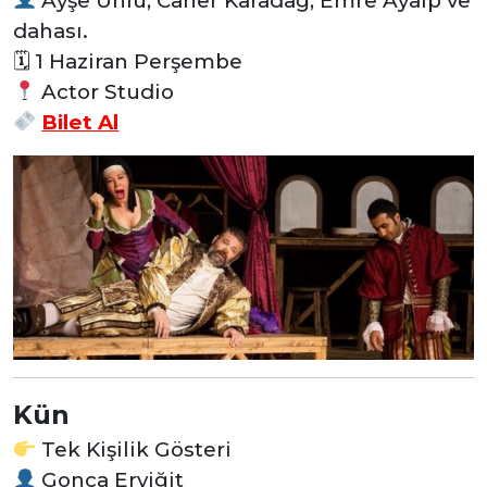
Ayşe Ünlü, Caner Karadağ, Emre Ayalp ve
dahası.
🗓 1 Haziran Perşembe
Actor Studio
Bilet Al
Kün
Tek Kişilik Gösteri
Gonca Eryiğit