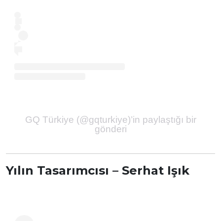
GQ Türkiye (@gqturkiye)’in paylaştığı bir
gönderi
Yılın Tasarımcısı – Serhat Işık