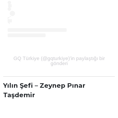
GQ Türkiye (@gqturkiye)’in paylaştığı bir
gönderi
Yılın Şefi – Zeynep Pınar
Taşdemir