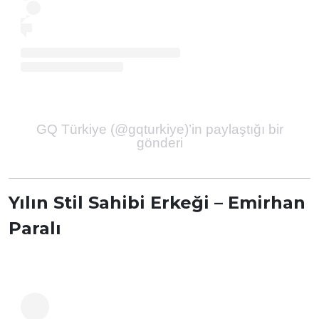
GQ Türkiye (@gqturkiye)’in paylaştığı bir
gönderi
Yılın Stil Sahibi Erkeği – Emirhan
Paralı