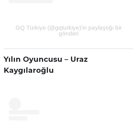
GQ Türkiye (@gqturkiye)’in paylaştığı bir
gönderi
Yılın Oyuncusu – Uraz
Kaygılaroğlu