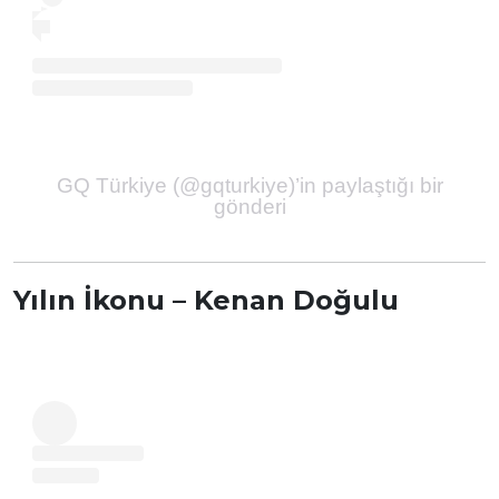
GQ Türkiye (@gqturkiye)’in paylaştığı bir
gönderi
Yılın İkonu – Kenan Doğulu