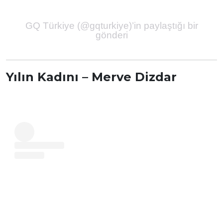
GQ Türkiye (@gqturkiye)’in paylaştığı bir
gönderi
Yılın Kadını – Merve Dizdar