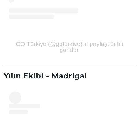
GQ Türkiye (@gqturkiye)’in paylaştığı bir
gönderi
Y
ılın Ekibi – Madrigal