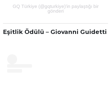
GQ Türkiye (@gqturkiye)’in paylaştığı bir
gönderi
Eşitlik Ödülü – Giovanni Guidetti