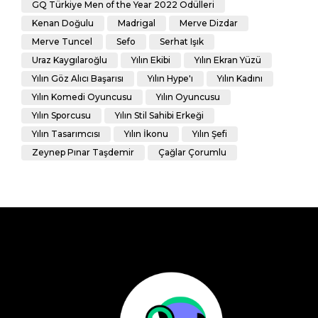
GQ Türkiye Men of the Year 2022 Ödülleri
Kenan Doğulu
Madrigal
Merve Dizdar
Merve Tuncel
Sefo
Serhat Işık
Uraz Kaygılaroğlu
Yılın Ekibi
Yılın Ekran Yüzü
Yılın Göz Alıcı Başarısı
Yılın Hype'ı
Yılın Kadını
Yılın Komedi Oyuncusu
Yılın Oyuncusu
Yılın Sporcusu
Yılın Stil Sahibi Erkeği
Yılın Tasarımcısı
Yılın İkonu
Yılın Şefi
Zeynep Pınar Taşdemir
Çağlar Çorumlu