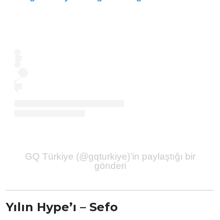
GQ Türkiye (@gqturkiye)’in paylaştığı bir
gönderi
Yılın Hype’ı – Sefo