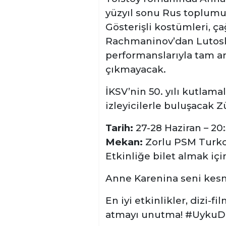
yüzyıl sonu Rus toplumu
Gösterişli kostümleri, ç
Rachmaninov’dan Lutosla
performanslarıyla tam an
çıkmayacak.
İKSV’nin 50. yılı kutlama
izleyicilerle buluşacak Z
Tarih:
27-28 Haziran – 20
Mekan:
Zorlu PSM Turkc
Etkinliğe bilet almak iç
Anne Karenina seni kesm
En iyi etkinlikler, dizi-f
atmayı unutma! #UykuDış