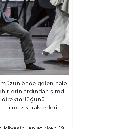
nümüzün önde gelen bale
ehirlerin ardından şimdi
t direktörlüğünü
nutulmaz karakterleri,
ikâyesini anlatırken 19.