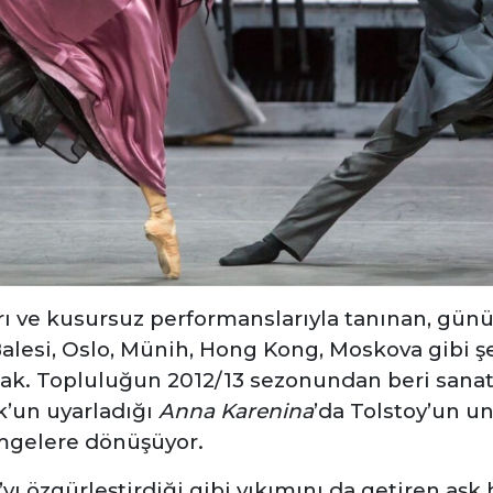
ı ve kusursuz performanslarıyla tanınan, gü
alesi, Oslo, Münih, Hong Kong, Moskova gibi ş
cak. Topluluğun 2012/13 sezonundan beri sana
k’un uyarladığı
Anna Karenina
’da Tolstoy’un u
imgelere dönüşüyor.
 özgürleştirdiği gibi yıkımını da getiren aşk h