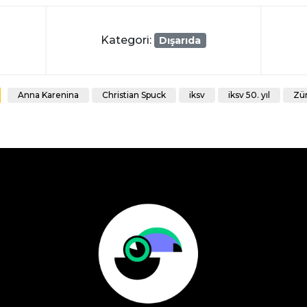
Kategori:
Dışarıda
Anna Karenina
Christian Spuck
iksv
iksv 50. yıl
Zür