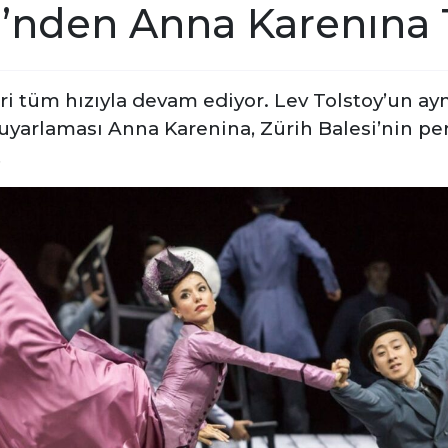
i’nden Anna Karenına 
leri tüm hızıyla devam ediyor. Lev Tolstoy’un a
uyarlaması Anna Karenina, Zürih Balesi’nin per
!