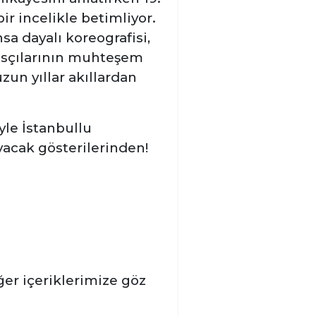
r incelikle betimliyor.
sa dayalı koreografisi,
nsçılarının muhteşem
zun yıllar akıllardan
yle İstanbullu
ayacak gösterilerinden!
diğer içeriklerimize göz