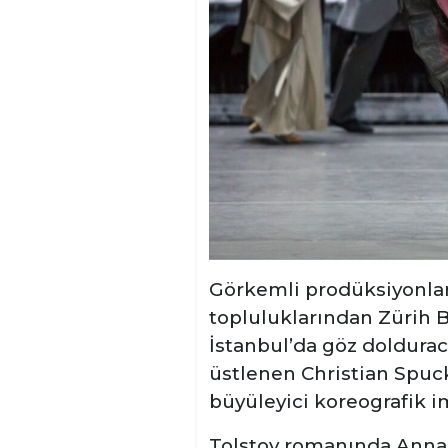
Görkemli prodüksiyonlar
topluluklarından Zürih B
İstanbul’da göz doldura
üstlenen Christian Spuc
büyüleyici koreografik 
Tolstoy romanında Anna’yı