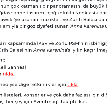
nun çok katmanlı bir panoramasını da büyük bi
ağdaş sahne tasarımı, çoğunlukla Neoklasik dan
wski’ye uzanan müzikleri ve Zürih Balesi da
lamıyla bir göz ziyafeti sunan
Anna Karenina
u
ları kapsamında İKSV ve Zorlu PSM’nin işbirliği
ürih Balesi’nin
Anna Karenina
’sı yılın kaçırılm
:30
ell Sahnesi
in
tıkla.
ediyse diğer etkinlikler için
tıkla
!
ilm listeleri, konserler ve çok daha fazlası için 
ı her şey için Eventmag’i takipte kal.