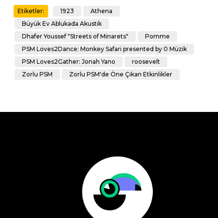
1923
Athena
Etiketler:
Büyük Ev Ablukada Akustik
Dhafer Youssef "Streets of Minarets"
Pomme
PSM Loves2Dance: Monkey Safari presented by 0 Müzik
PSM Loves2Gather: Jonah Yano
roosevelt
Zorlu PSM
Zorlu PSM'de Öne Çıkan Etkinlikler