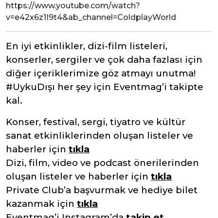
https://www.youtube.com/watch?
v=e42x6z1I9t4&ab_channel=ColdplayWorld
En iyi etkinlikler, dizi-film listeleri,
konserler, sergiler ve çok daha fazlası için
diğer içeriklerimize göz atmayı unutma!
#UykuDışı her şey için Eventmag’i takipte
kal.
Konser, festival, sergi, tiyatro ve kültür
sanat etkinliklerinden oluşan listeler ve
haberler için
tıkla
Dizi, film, video ve podcast önerilerinden
oluşan listeler ve haberler için
tıkla
Private Club’a başvurmak ve hediye bilet
kazanmak için
tıkla
Eventmag’i Instagram’da
takip et