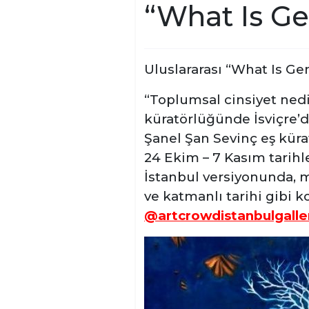
“What Is Ge
Uluslararası “What Is Gen
“Toplumsal cinsiyet nedir
küratörlüğünde İsviçre’d
Şanel Şan Sevinç eş küra
24 Ekim – 7 Kasım tarihle
İstanbul versiyonunda, me
ve katmanlı tarihi gibi k
@artcrowdistanbulgalle