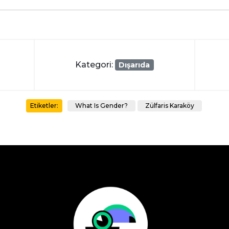
Kategori:
Dışarıda
What Is Gender?
Zülfaris Karaköy
Etiketler: