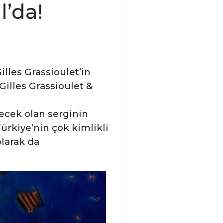
l’da!
illes Grassioulet’in
Gilles Grassioulet &
lecek olan serginin
ürkiye’nin çok kimlikli
olarak da