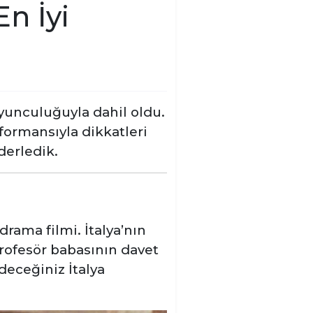
n İyi
unculuğuyla dahil oldu.
formansıyla dikkatleri
derledik.
rama filmi. İtalya’nın
profesör babasının davet
deceğiniz İtalya