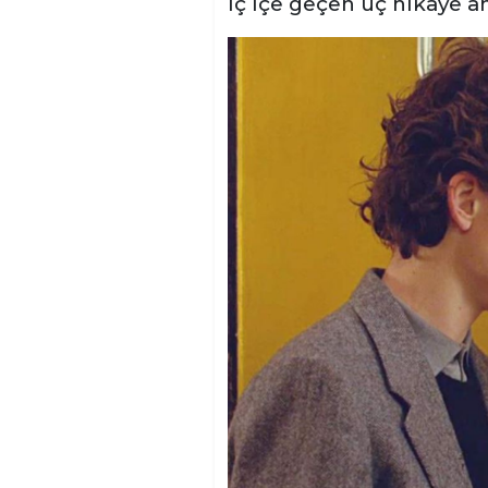
iç içe geçen üç hikaye an