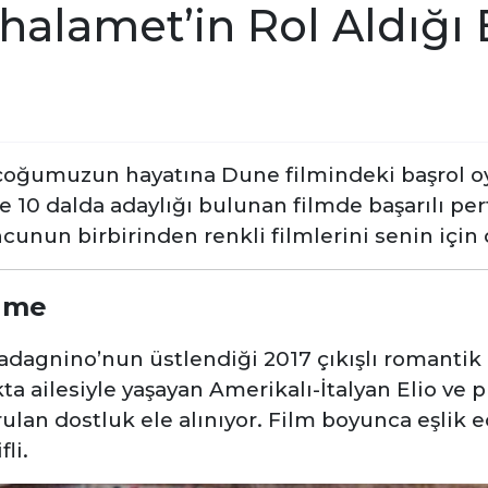
alamet’in Rol Aldığı E
oğumuzun hayatına Dune filmindeki başrol oy
 10 dalda adaylığı bulunan filmde başarılı per
cunun birbirinden renkli filmlerini senin için 
Name
agnino’nun üstlendiği 2017 çıkışlı romantik d
a ailesiyle yaşayan Amerikalı-İtalyan Elio ve 
rulan dostluk ele alınıyor. Film boyunca eşlik e
li.