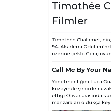
Timothée Ch
Filmler
Timothée Chalamet, birç
94. Akademi Ödülleri’nde
üzerine çekti. Genç oyun
Call Me By Your 
Yönetmenliğini Luca Guad
kuzeyinde şehirden uzakt
ettiği Oliver arasında ku
manzaraları oldukça keyif