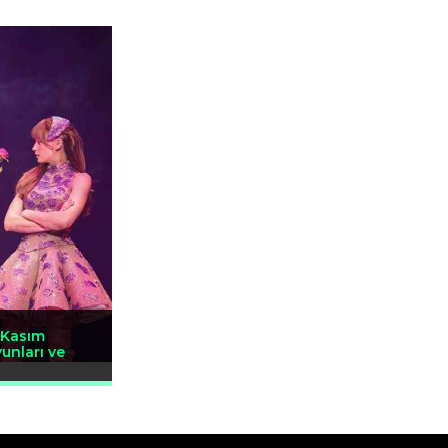
e Kasım
unları ve