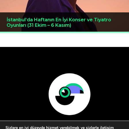
İstanbul’da Haftanın En İyi Konser ve Tiyatro
Oyunları (31 Ekim – 6 Kasım)
Sizlere en iyi düzeyde hizmet verebilmek ve sizlerle iletişim