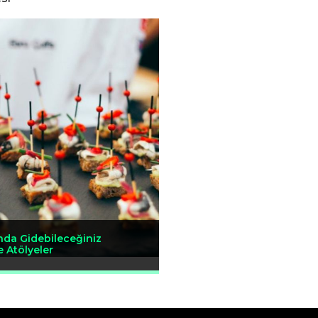
da Gidebileceğiniz
 Atölyeler