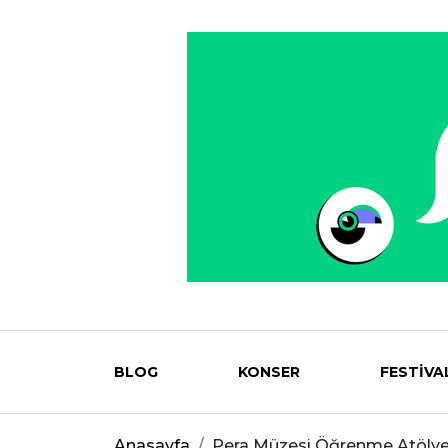
BLOG
KONSER
FESTİVA
Eventmag
Anasayfa
Pera Müzesi Öğrenme Atölye