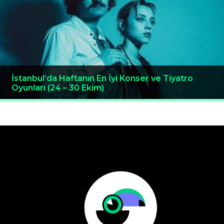
İstanbul’da Haftanın En İyi Konser ve Tiyatro
Oyunları (24 – 30 Ekim)