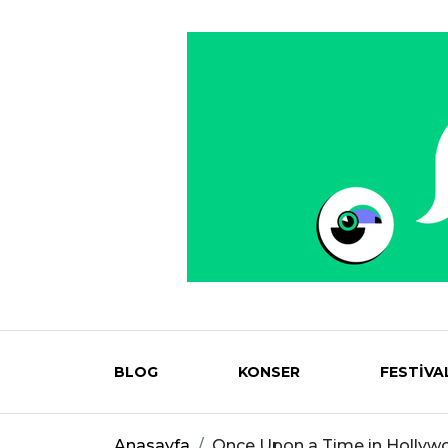
BLOG
KONSER
FESTİVA
Eventmag
Anasayfa
Once Upon a Time in Hollyw