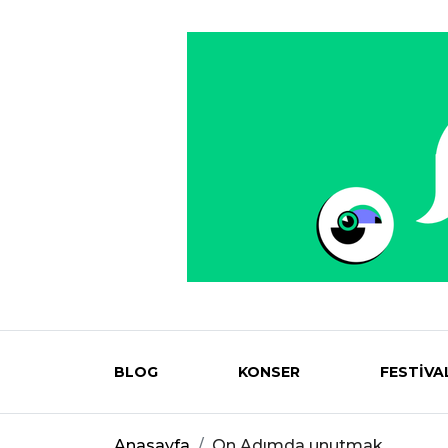
BLOG
KONSER
FESTİVA
Eventmag
Anasayfa
On Adımda unutmak