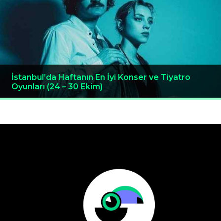
İstanbul’da Haftanın En İyi Konser ve Tiyatro
Oyunları (24 – 30 Ekim)