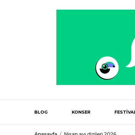
BLOG
KONSER
FESTİVA
Eventmag
Anasayfa
Nisan ayı dizileri 2026