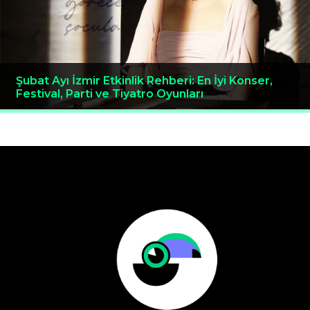
Şubat Ayı İzmir Etkinlik Rehberi: En İyi Konser,
Festival, Parti ve Tiyatro Oyunları