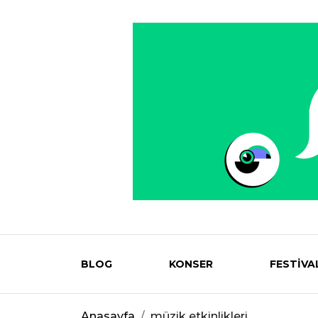
BLOG
KONSER
FESTİVA
Eventmag
Anasayfa
müzik etkinlikleri