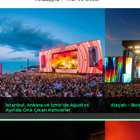
İstanbul, Ankara ve İzmir’de Ağustos
Alaçatı – B
Ayında Öne Çıkan Konserler