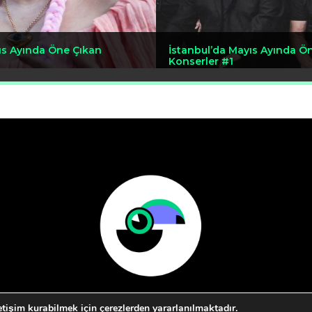
ıs Ayında Öne Çıkan
İstanbul’da Mayıs Ayında Ö
Konserler #1
letişim kurabilmek için çerezlerden yararlanılmaktadır.