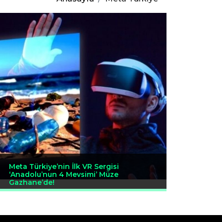
Meta Türkiye’nin İlk VR Sergisi
‘Anadolu’nun 4 Mevsimi’ Müze
Gazhane’de!