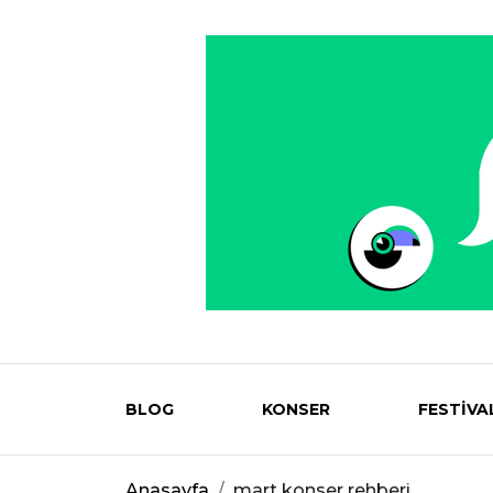
BLOG
KONSER
FESTİVA
Eventmag
Anasayfa
mart konser rehberi