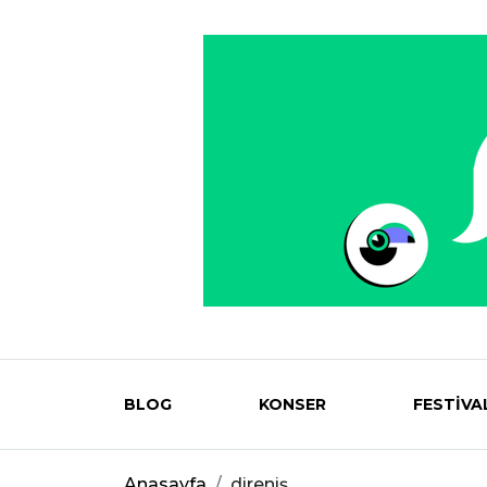
BLOG
KONSER
FESTİVA
Eventmag
Anasayfa
direniş