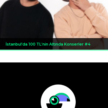
İstanbul’da 100 TL’nin Altında Konserler #4