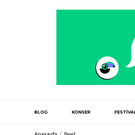
BLOG
KONSER
FESTİVA
Eventmag
Anasayfa
Beef