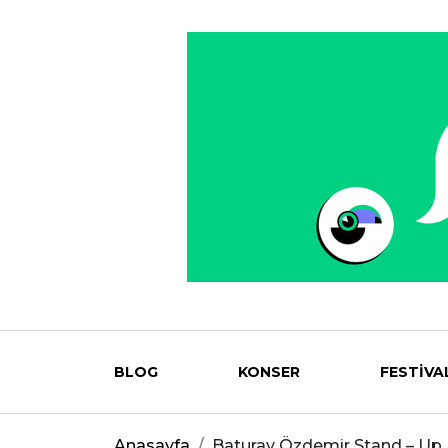
BLOG
KONSER
FESTİVA
Eventmag
Anasayfa
Baturay Özdemir Stand – Up