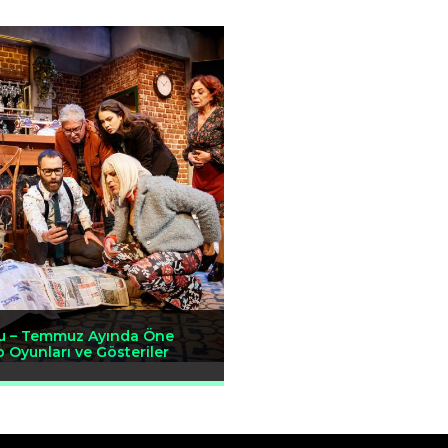
u – Temmuz Ayında Öne
o Oyunları ve Gösteriler