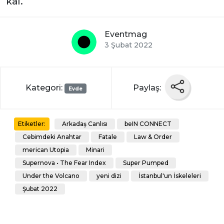
kal.
Eventmag
3 Şubat 2022
Kategori:
Paylaş:
Evde
Arkadaş Canlısı
beIN CONNECT
Etiketler:
Cebimdeki Anahtar
Fatale
Law & Order
merican Utopia
Minari
Supernova • The Fear Index
Super Pumped
Under the Volcano
yeni dizi
İstanbul'un İskeleleri
Şubat 2022