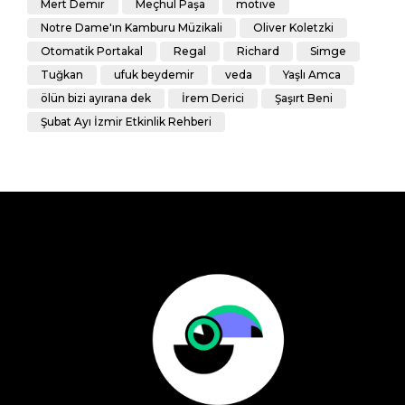
Mert Demir
Meçhul Paşa
motive
Notre Dame'ın Kamburu Müzikali
Oliver Koletzki
Otomatik Portakal
Regal
Richard
Simge
Tuğkan
ufuk beydemir
veda
Yaşlı Amca
ölün bizi ayırana dek
İrem Derici
Şaşırt Beni
Şubat Ayı İzmir Etkinlik Rehberi