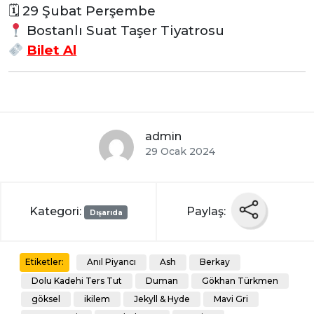
🗓 29 Şubat Perşembe
Bostanlı Suat Taşer Tiyatrosu
Bilet Al
admin
29 Ocak 2024
Kategori:
Paylaş:
Dışarıda
Anıl Piyancı
Ash
Berkay
Etiketler:
Dolu Kadehi Ters Tut
Duman
Gökhan Türkmen
göksel
ikilem
Jekyll & Hyde
Mavi Gri