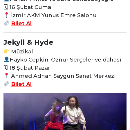
🗓 16 Şubat Cuma
İzmir AKM Yunus Emre Salonu
Bilet Al
Jekyll & Hyde
Müzikal
Hayko Cepkin, Öznur Serçeler ve dahası
🗓 18 Şubat Pazar
Ahmed Adnan Saygun Sanat Merkezi
Bilet Al