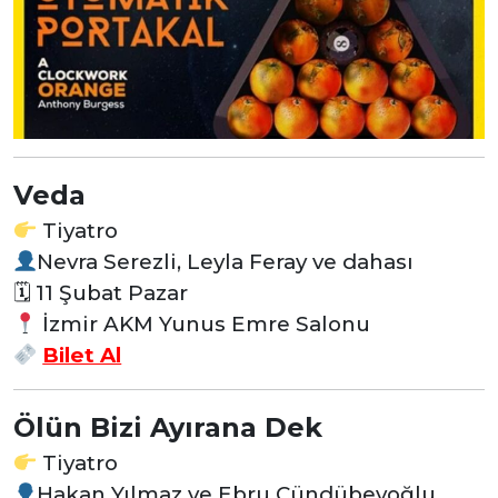
Veda
Tiyatro
Nevra Serezli, Leyla Feray ve dahası
🗓 11 Şubat Pazar
İzmir AKM Yunus Emre Salonu
Bilet Al
Ölün Bizi Ayırana Dek
Tiyatro
Hakan Yılmaz ve Ebru Cündübeyoğlu