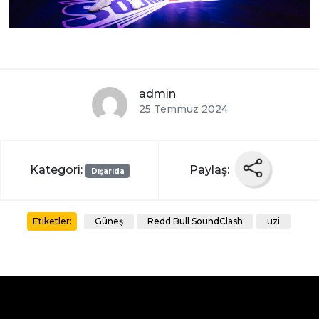
admin
25 Temmuz 2024
Kategori:
Paylaş:
Dışarıda
Güneş
Redd Bull SoundClash
uzi
Etiketler: