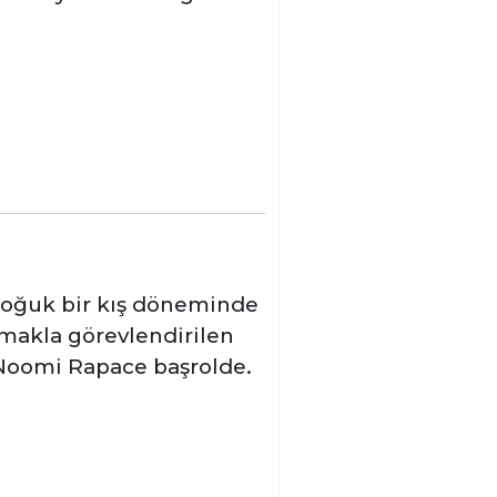
 soğuk bir kış döneminde
pmakla görevlendirilen
 Noomi Rapace başrolde.