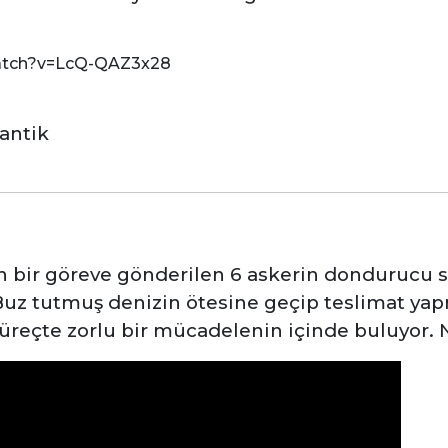
.
atch?v=LcQ-QAZ3x28
antik
in bir göreve gönderilen 6 askerin dondurucu
 Buz tutmuş denizin ötesine geçip teslimat ya
süreçte zorlu bir mücadelenin içinde buluyor.