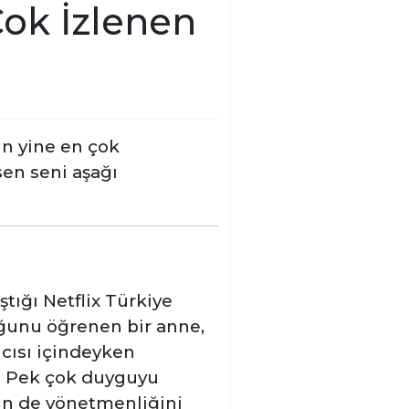
Çok İzlenen
in yine en çok
sen seni aşağı
tığı Netflix Türkiye
uğunu öğrenen bir anne,
cısı içindeyken
r. Pek çok duyguyu
in de yönetmenliğini