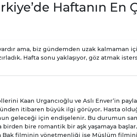
Türkiye’de Haftanın En 
ki vardır ama, biz gündemden uzak kalmaman iç
zırladık. Hafta sonu yaklaşıyor, göz atmak ister
lerini Kaan Urgancıoğlu ve Aslı Enver’in paylaş
günden itibaren büyük ilgi görüyor. Hasta old
un geleceği için endişelenir. Bu durumun san
yla birden bire romantik bir aşk yaşamaya başla
 Bak filminin yönetmenliği ise Müslüm filmin