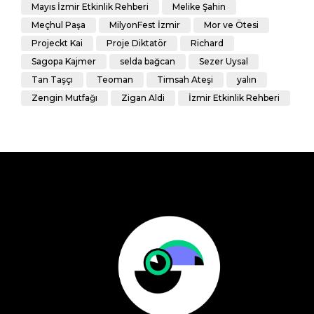
Mayıs İzmir Etkinlik Rehberi
Melike Şahin
Meçhul Paşa
MilyonFest İzmir
Mor ve Ötesi
Projeckt Kai
Proje Diktatör
Richard
Sagopa Kajmer
selda bağcan
Sezer Uysal
Tan Taşçı
Teoman
Timsah Ateşi
yalın
Zengin Mutfağı
Zigan Aldi
İzmir Etkinlik Rehberi