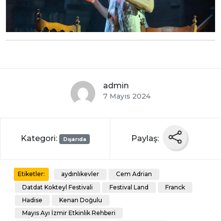
admin
7 Mayıs 2024
Kategori:
Paylaş:
Dışarıda
aydınlıkevler
Cem Adrian
Etiketler:
Datdat Kokteyl Festivali
Festival Land
Franck
Hadise
Kenan Doğulu
Mayıs Ayı İzmir Etkinlik Rehberi