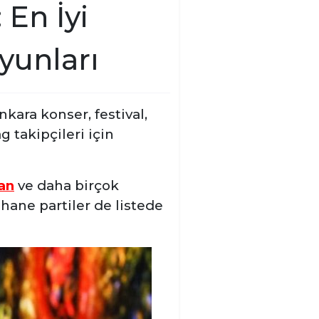
 En İyi
Oyunları
kara konser, festival,
 takipçileri için
an
ve daha birçok
hane partiler de listede