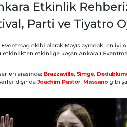
kara Etkinlik Rehberi:
ival, Parti ve Tiyatro 
Eventmag ekibi olarak Mayıs ayındaki en iyi An
nı etkinlikten etkinliğe koşan
Ankaralı Eventmag
erleri arasında;
Brazzaville
,
Simge
,
Dedublüm
erler dışında
Joachim Pastor
,
Massano
gibi şa