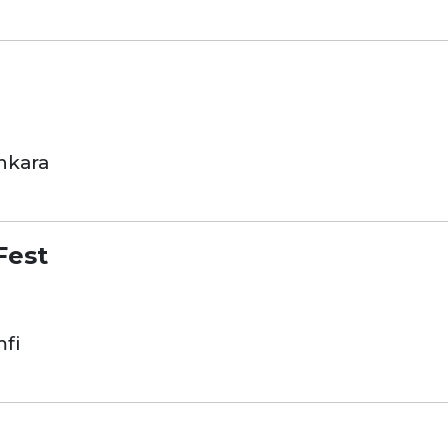
nkara
Fest
fi