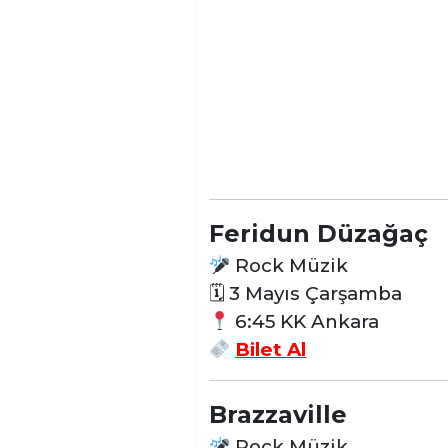
Feridun Düzağaç
Rock Müzik
🗓 3 Mayıs Çarşamba
6:45 KK Ankara
Bilet Al
Brazzaville
Rock Müzik