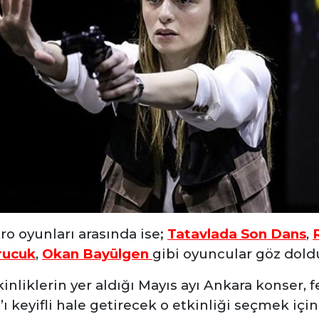
ro oyunları arasında ise;
Tatavlada Son Dans
,
rucuk
,
Okan Bayülgen
gibi oyuncular göz dold
nliklerin yer aldığı Mayıs ayı Ankara konser, fes
’ı keyifli hale getirecek o etkinliği seçmek iç