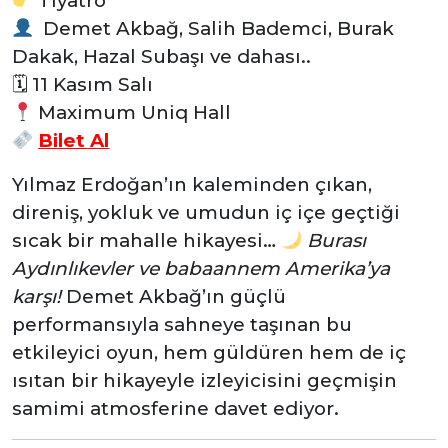
Tiyatro
Demet Akbağ, Salih Bademci, Burak
Dakak, Hazal Subaşı ve dahası..
🗓
11 Kasım Salı
Maximum Uniq Hall
Bilet Al
Yılmaz Erdoğan’ın kaleminden çıkan,
direniş, yokluk ve umudun iç içe geçtiği
sıcak bir mahalle hikayesi…
Burası
Aydınlıkevler ve babaannem Amerika’ya
karşı!
Demet Akbağ’ın güçlü
performansıyla sahneye taşınan bu
etkileyici oyun, hem güldüren hem de iç
ısıtan bir hikayeyle izleyicisini geçmişin
samimi atmosferine davet ediyor.