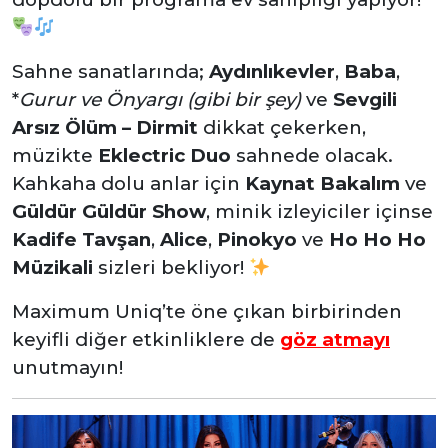
Sahne sanatlarında;
Aydınlıkevler
,
Baba
,
*
Gurur ve Önyargı (gibi bir şey)
ve
Sevgili
Arsız Ölüm – Dirmit
dikkat çekerken,
müzikte
Eklectric Duo
sahnede olacak.
Kahkaha dolu anlar için
Kaynat Bakalım
ve
Güldür Güldür Show
, minik izleyiciler içinse
Kadife Tavşan
,
Alice
,
Pinokyo
ve
Ho Ho Ho
Müzikali
sizleri bekliyor!
Maximum Uniq’te öne çıkan birbirinden
keyifli diğer etkinliklere de
göz atmayı
unutmayın!