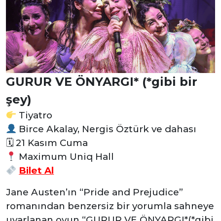
GURUR VE ÖNYARGI
* (*gibi bir
şey)
Tiyatro
Birce Akalay, Nergis Öztürk ve dahası
🗓 21 Kasım Cuma
Maximum Uniq Hall
Bilet Al
Jane Austen’ın “Pride and Prejudice”
romanından benzersiz bir yorumla sahneye
uyarlanan oyun “GURUR VE ÖNYARGI*(*gibi