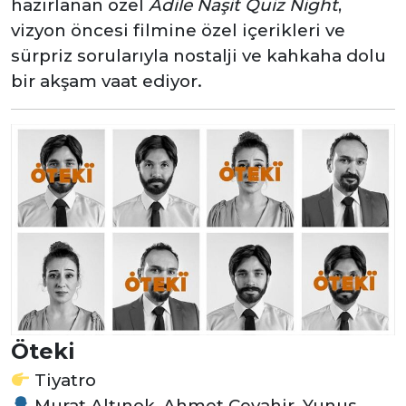
hazırlanan özel
Adile Naşit Quiz Night
,
vizyon öncesi filmine özel içerikleri ve
sürpriz sorularıyla nostalji ve kahkaha dolu
bir akşam vaat ediyor.
Öteki
Tiyatro
Murat Altınok, Ahmet Cevahir, Yunus