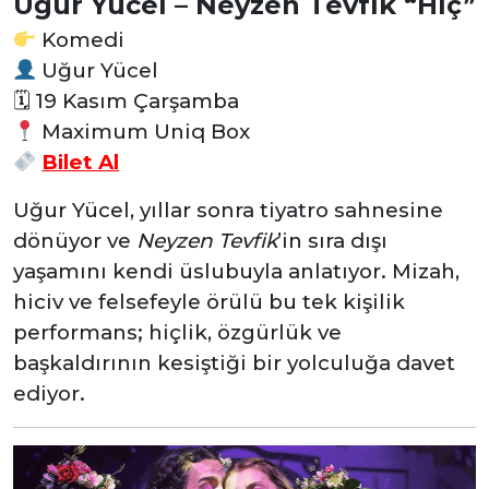
Uğur Yücel – Neyzen Tevfik “Hiç”
Komedi
Uğur Yücel
🗓
19 Kasım Çarşamba
Maximum Uniq Box
Bilet Al
Uğur Yücel, yıllar sonra tiyatro sahnesine
dönüyor ve
Neyzen Tevfik
’in sıra dışı
yaşamını kendi üslubuyla anlatıyor. Mizah,
hiciv ve felsefeyle örülü bu tek kişilik
performans; hiçlik, özgürlük ve
başkaldırının kesiştiği bir yolculuğa davet
ediyor.