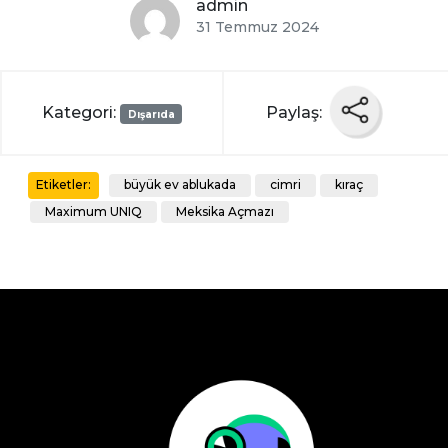
admin
31 Temmuz 2024
Kategori:
Paylaş:
Dışarıda
büyük ev ablukada
cimri
kıraç
Etiketler:
Maximum UNIQ
Meksika Açmazı