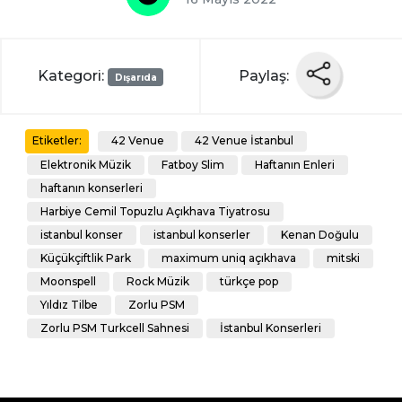
Kategori:
Paylaş:
Dışarıda
42 Venue
42 Venue İstanbul
Etiketler:
Elektronik Müzik
Fatboy Slim
Haftanın Enleri
haftanın konserleri
Harbiye Cemil Topuzlu Açıkhava Tiyatrosu
istanbul konser
istanbul konserler
Kenan Doğulu
Küçükçiftlik Park
maximum uniq açıkhava
mitski
Moonspell
Rock Müzik
türkçe pop
Yıldız Tilbe
Zorlu PSM
Zorlu PSM Turkcell Sahnesi
İstanbul Konserleri