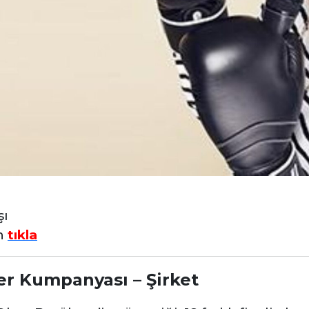
şı
in
tıkla
er Kumpanyası – Şirket