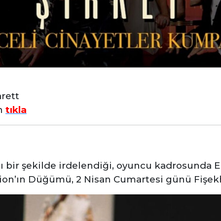
rett
in
tıkla
ı bir şekilde irdelendiği, oyuncu kadrosunda E
dion’ın Düğümü, 2 Nisan Cumartesi günü Fişek