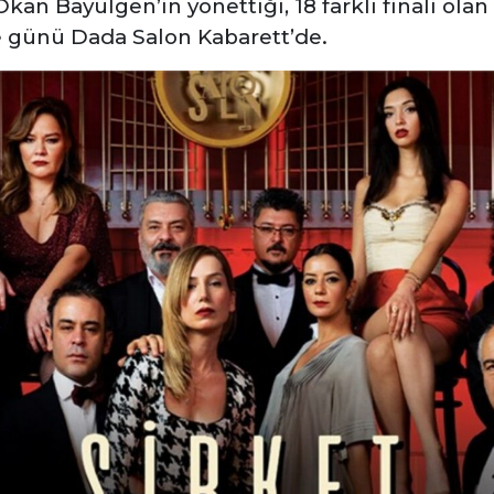
kan Bayülgen’in yönettiği, 18 farklı finali olan
e günü Dada Salon Kabarett’de.