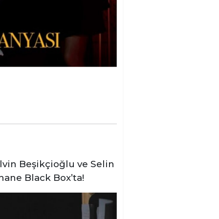
lvin Beşikçioğlu ve Selin
hane Black Box’ta!