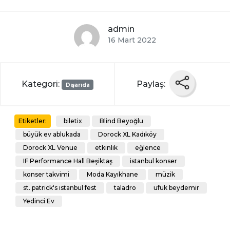
admin
16 Mart 2022
Kategori:
Paylaş:
Dışarıda
biletix
Blind Beyoğlu
Etiketler:
büyük ev ablukada
Dorock XL Kadıköy
Dorock XL Venue
etkinlik
eğlence
IF Performance Hall Beşiktaş
istanbul konser
konser takvimi
Moda Kayıkhane
müzik
st. patrick's ıstanbul fest
taladro
ufuk beydemir
Yedinci Ev