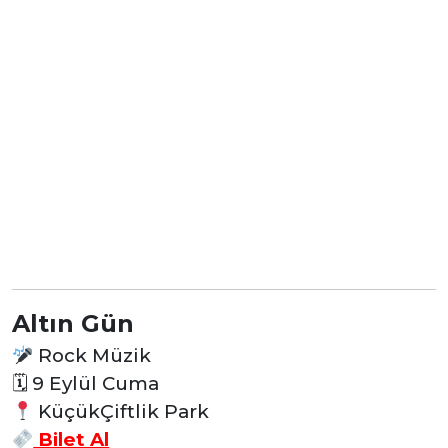
Altın Gün
Rock Müzik
🗓
9 Eylül Cuma
KüçükÇiftlik Park
Bilet Al