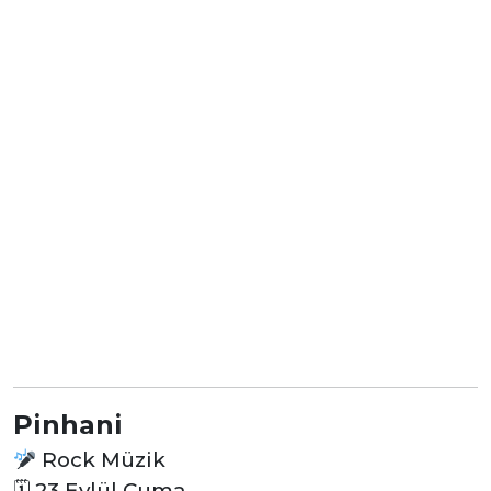
Pinhani
Rock Müzik
🗓
23 Eylül Cuma