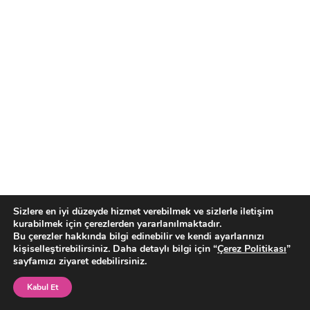
Sizlere en iyi düzeyde hizmet verebilmek ve sizlerle iletişim
Can Bonomo
kurabilmek için çerezlerden yararlanılmaktadır.
Bu çerezler hakkında bilgi edinebilir ve kendi ayarlarınızı
Alternatif Rock Müzik
kişiselleştirebilirsiniz. Daha detaylı bilgi için “
Çerez Politikası
”
sayfamızı ziyaret edebilirsiniz.
🗓
30 Eylül Cuma
Dorock XL Venue Fitaş Sahnesi
Kabul Et
Bilet Al