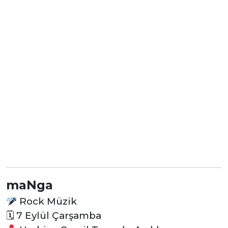
maNga
Rock Müzik
🗓
7 Eylül Çarşamba