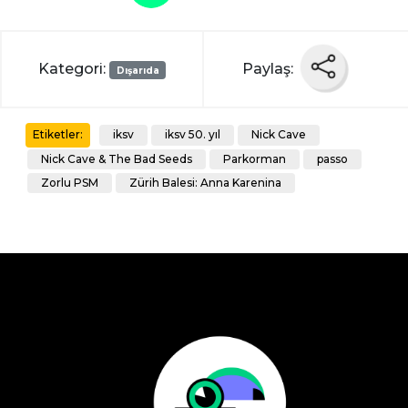
Kategori:
Paylaş:
Dışarıda
iksv
iksv 50. yıl
Nick Cave
Etiketler:
Nick Cave & The Bad Seeds
Parkorman
passo
Zorlu PSM
Zürih Balesi: Anna Karenina