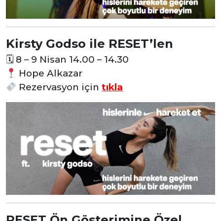
Kirsty Godso ile RESET’len
🗓
8 – 9 Nisan 14.00 – 14.30
Hope Alkazar
Rezervasyon
için
tıkla
RESET Ön Gösterimine Özel