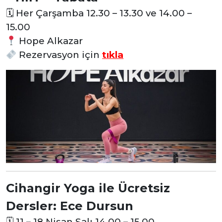
🗓
Her Çarşamba 12.30 – 13.30 ve 14.00 –
15.00
Hope Alkazar
Rezervasyon
için
tıkla
Cihangir Yoga ile Ücretsiz
Dersler: Ece Dursun
🗓
11 – 18 Nisan Salı 14.00 – 15.00