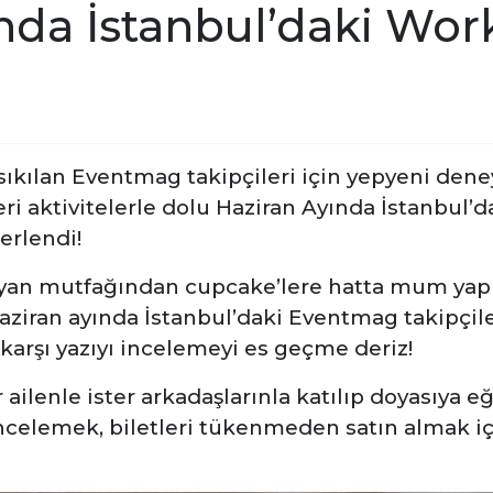
nda İstanbul’daki Wor
ıkılan Eventmag takipçileri için yepyeni dene
leri aktivitelerle dolu Haziran Ayında İstanbul
derlendi!
lyan mutfağından cupcake’lere hatta mum yapı
aziran ayında İstanbul’daki Eventmag takipçile
karşı yazıyı incelemeyi es geçme deriz!
 ailenle ister arkadaşlarınla katılıp doyasıya 
ncelemek, biletleri tükenmeden satın almak iç