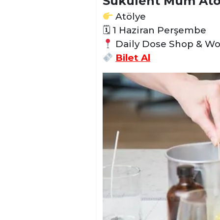
Sukulent Mum Atö
Atölye
🗓 1 Haziran Perşembe
Daily Dose Shop & W
Bilet Al