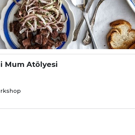
li Mum Atölyesi
orkshop