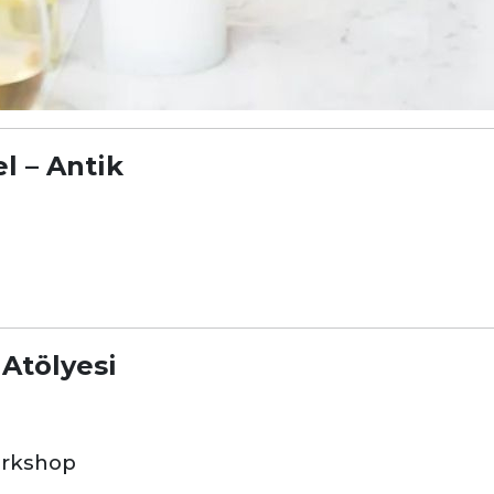
l – Antik
Atölyesi
orkshop