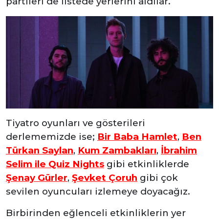
partileri de listede yerlerini aldılar.
Tiyatro oyunları ve gösterileri
derlememizde ise;
Bir Baba Hamlet
,
Ben
Türkan Saylan
,
Kum Zambakları
,
İbrahim
Selim ile Quiz Nights
gibi etkinliklerde
Şenay Gürler
,
Şevket Çoruh
gibi çok
sevilen oyuncuları izlemeye doyacağız.
Birbirinden eğlenceli etkinliklerin yer