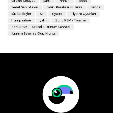
Otelde Cinayet
parti
Pinhani
Redd
Sedef Sebüktekin
Sidikli Kasabası Müzikali
Simge
süt kardeşler
Sır
tiyatro
Tiyatro Oyunları
trump sahne
yalın
Zorlu PSM - Touche
Zorlu PSM - Turkcell Platinum Sahnesi
İbrahim Selim ile Quiz Nights