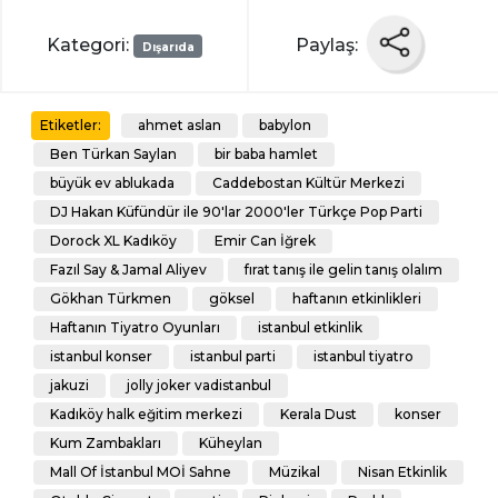
Kategori:
Paylaş:
Dışarıda
ahmet aslan
babylon
Etiketler:
Ben Türkan Saylan
bir baba hamlet
büyük ev ablukada
Caddebostan Kültür Merkezi
DJ Hakan Küfündür ile 90'lar 2000'ler Türkçe Pop Parti
Dorock XL Kadıköy
Emir Can İğrek
Fazıl Say & Jamal Aliyev
fırat tanış ile gelin tanış olalım
Gökhan Türkmen
göksel
haftanın etkinlikleri
Haftanın Tiyatro Oyunları
istanbul etkinlik
istanbul konser
istanbul parti
istanbul tiyatro
jakuzi
jolly joker vadistanbul
Kadıköy halk eğitim merkezi
Kerala Dust
konser
Kum Zambakları
Küheylan
Mall Of İstanbul MOİ Sahne
Müzikal
Nisan Etkinlik