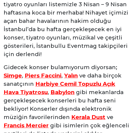
tiyatro oyunları listemizle 3 Nisan – 9 Nisan
haftasına koca bir merhaba!
Nihayet içimizi
açan bahar havalarının hakim olduğu
İstanbul’da bu hafta gerçekleşecek en iyi
konser, tiyatro oyunları, müzikal ve çeşitli
gösterileri, İstanbullu Eventmag takipçileri
için derlendi!
Gidecek konser bulamıyorum diyorsan;
Simge
,
Piers Faccini
,
Yalın
ve daha birçok
sanatçının
Harbiye Cemil Topuzlu Açık
Hava Tiyatrosu
,
Babylon
gibi mekanlarda
gerçekleşecek konserleri bu hafta seni
bekliyor! Konserler dışında elektronik
müziğin favorilerinden
Kerala Dust
ve
Francis Mercier
gibi isimlerin çok eğlenceli