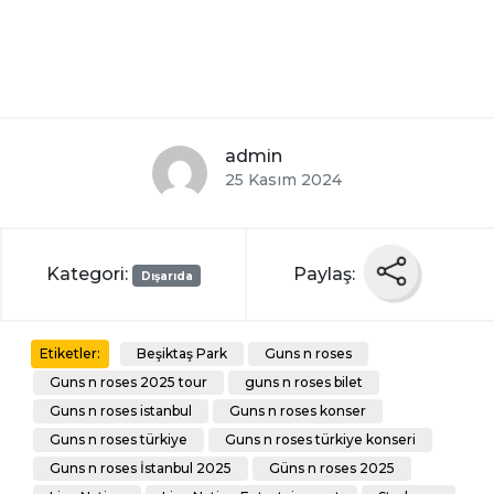
admin
25 Kasım 2024
Kategori:
Paylaş:
Dışarıda
Beşiktaş Park
Guns n roses
Etiketler:
Guns n roses 2025 tour
guns n roses bilet
Guns n roses istanbul
Guns n roses konser
Guns n roses türkiye
Guns n roses türkiye konseri
Guns n roses İstanbul 2025
Güns n roses 2025