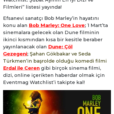
Filmleri” listesi yayında!
Efsanevi sanatçı Bob Marley’in hayatını
konu alan
Bob Marley: One Love
; 1 Mart’ta
sinemalara gelecek olan Dune filminin
ikinci kısmından kısa bir kesitle beraber
yayınlanacak olan
Dune: Çöl
Gezegeni
;
Şahan Gökbakar ve Seda
Türkmen’in başrolde olduğu komedi filmi
Erdal ile Ceren
gibi birçok sinema filmi,
dizi, online içerikten haberdar olmak için
Eventmag Watchlist’i takipte kal!