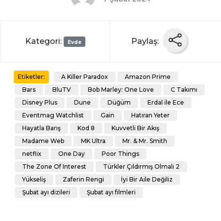
Kategori:
Paylaş:
Evde
A Killer Paradox
Amazon Prime
Etiketler:
Bars
BluTV
Bob Marley: One Love
C Takımı
Disney Plus
Dune
Düğüm
Erdal ile Ece
Eventmag Watchlist
Gain
Hatıran Yeter
Hayatla Barış
Kod 8
Kuvvetli Bir Akış
Madame Web
MK Ultra
Mr. & Mr. Smith
netflix
One Day
Poor Things
The Zone Of Interest
Türkler Çıldırmış Olmalı 2
Yükseliş
Zaferin Rengi
İyi Bir Aile Değiliz
Şubat ayı dizileri
Şubat ayı filmleri