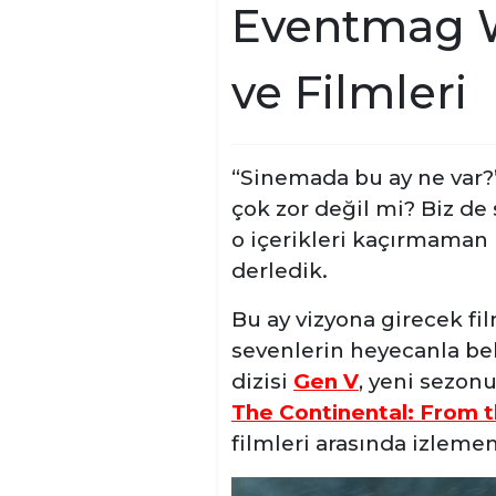
Eventmag Wa
ve Filmleri
“Sinemada bu ay ne var?
çok zor değil mi? Biz de
o içerikleri kaçırmaman i
derledik.
Bu ay vizyona girecek f
sevenlerin heyecanla be
dizisi
Gen V
, yeni sezon
The Continental: From 
filmleri arasında izlemen