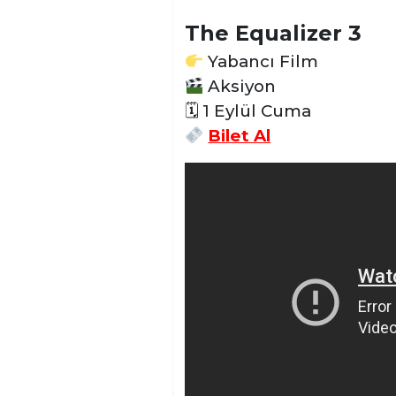
The Equalizer 3
Yabancı Film
Aksiyon
🗓 1 Eylül Cuma
Bilet Al