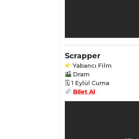
Scrapper
Yabancı Film
Dram
🗓 1 Eylül Cuma
Bilet Al