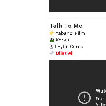
Talk To Me
Yabancı Film
Korku
🗓 1 Eylül Cuma
Bilet Al