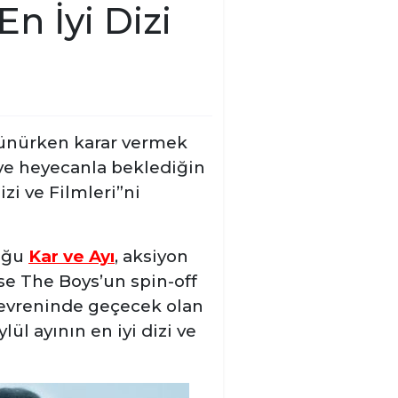
n İyi Dizi
şünürken karar vermek
 ve heyecanla beklediğin
zi ve Filmleri”ni
duğu
Kar ve Ayı
, aksiyon
ise The Boys’un spin-off
 evreninde geçecek olan
lül ayının en iyi dizi ve