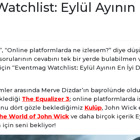
tchlist: Eylül Ayının E
”, “Online platformlarda ne izlesem?” diye dü
 sorularının cevabını tek bir yerde bulabilmen
çin “Eventmag Watchlist: Eylül Ayının En İyi Di
ilmler arasında Merve Dizdar’ın başrolünde ol
klediği
The Equalizer 3
; online platformlarda 
unu dört gözle beklediğimiz
Kulüp
, John Wick
the World of John Wick
ve daha birçok içerik Ey
 için seni bekliyor!