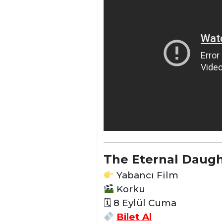
The Eternal Daug
Yabancı Film
Korku
🗓 8 Eylül Cuma
Bilet Al